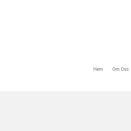
Hoppa
till
huvudinnehållet
Hem
Om Oss