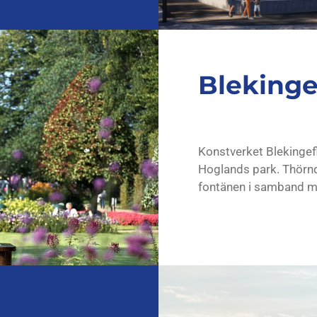
Blekinge
Konstverket Blekingefl
Hoglands park. Thörnqu
fontänen i samband me