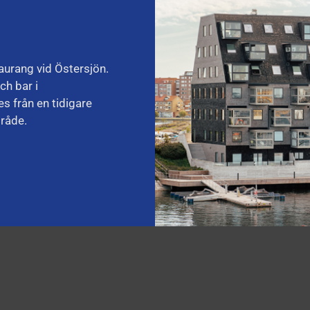
aurang vid Östersjön.
ch bar i
s från en tidigare
mråde.